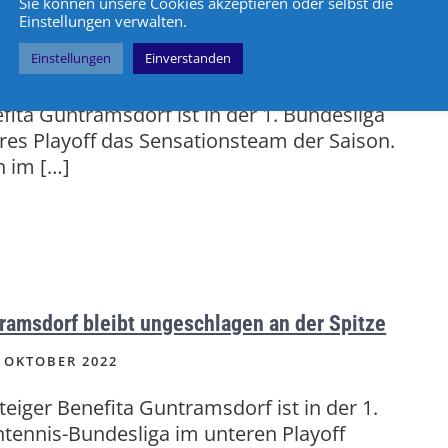
Sie können unsere Cookies akzeptieren oder selbst die
Einstellungen verwalten.
Sensation knapp verpasst
Einstellungen
Einverstanden
 OKTOBER 2022
fita Guntramsdorf ist in der 1. Bundesliga
res Playoff das Sensationsteam der Saison.
 im […]
ramsdorf bleibt ungeschlagen an der Spitze
 OKTOBER 2022
teiger Benefita Guntramsdorf ist in der 1.
htennis-Bundesliga im unteren Playoff