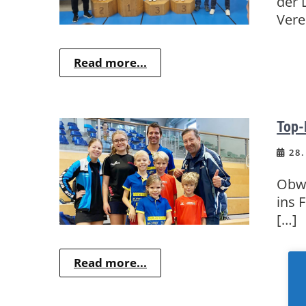
der 
Vere
Read more...
Top-
28.
Obwo
ins 
[…]
Read more...