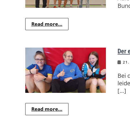
Bund
Read more...
Der 
21.
Bei 
leid
[…]
Read more...