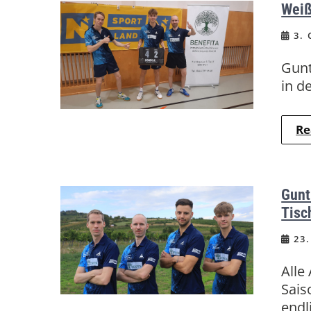
Weiß
3. 
Gunt
in d
Re
Gunt
Tisc
23.
Alle
Sais
endl