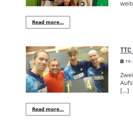
weit
Read more...
TTC 
10.
Zwei
Aufs
[…]
Read more...