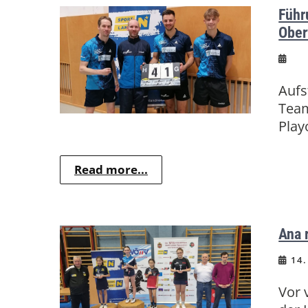
Führ
Ober
Aufs
Team
Play
Read more...
Ana 
14.
Vor 