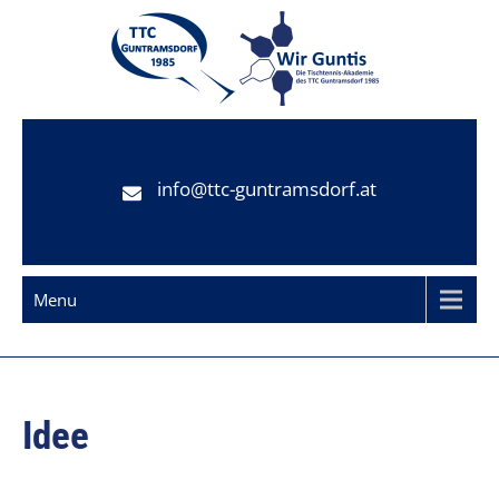
Skip
to
content
TTC Guntramsdorf
Tischtennisclub Guntramsdorf
info@ttc-guntramsdorf.at
Menu
Idee