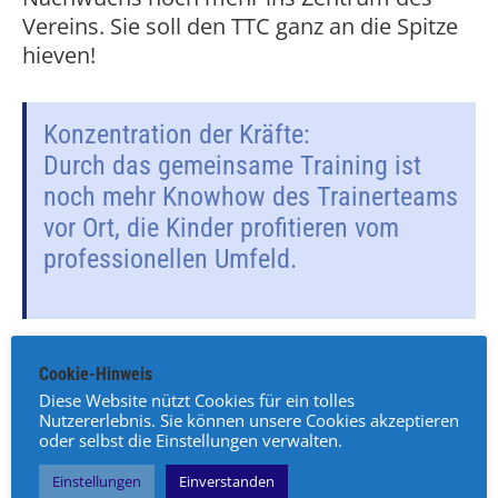
Vereins. Sie soll den TTC ganz an die Spitze
hieven!
Konzentration der Kräfte:
Durch das gemeinsame Training ist
noch mehr Knowhow des Trainerteams
vor Ort, die Kinder profitieren vom
professionellen Umfeld.
Cookie-Hinweis
Fixe Bezugspersonen:
Diese Website nützt Cookies für ein tolles
Jede Kleingruppe hat eine fixe
Nutzererlebnis. Sie können unsere Cookies akzeptieren
Bezugsperson, die für die Gruppe
oder selbst die Einstellungen verwalten.
zuständig ist und bei Fragen gerne
Einstellungen
Einverstanden