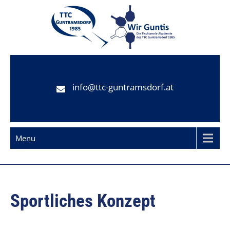
Skip
to
content
TTC Guntramsdorf
Tischtennisclub Guntramsdorf
info@ttc-guntramsdorf.at
Menu
Sportliches Konzept