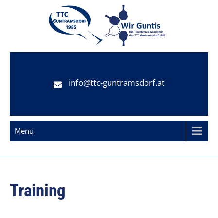
Skip
to
content
TTC Guntramsdorf
Tischtennisclub Guntramsdorf
info@ttc-guntramsdorf.at
Menu
Training