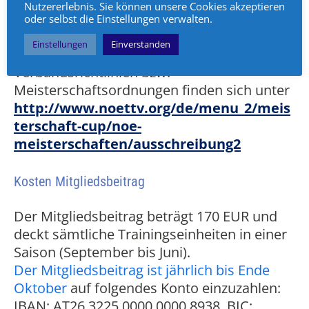
akzeptieren Sie sowohl die Bedingungen
Nutzererlebnis. Sie können unsere Cookies akzeptieren
des Vereins als auch die
oder selbst die Einstellungen verwalten.
Verbandsbedingungen (im Falle einer
Einstellungen
Einverstanden
Anmeldung zum Meisterschaftsspieler). Die
Verbandsrichtlinien bzw.
Meisterschaftsordnungen finden sich unter
http://www.noettv.org/de/menu_2/meis
terschaft-cup/noe-
meisterschaften/ausschreibung2
Kosten Mitgliedsbeitrag
Der Mitgliedsbeitrag beträgt 170 EUR und
deckt sämtliche Trainingseinheiten in einer
Saison (September bis Juni).
Der Mitgliedsbeitrag ist jährlich bis Ende
Oktober
auf folgendes Konto einzuzahlen:
IBAN: AT26 3225 0000 0000 8938, BIC: