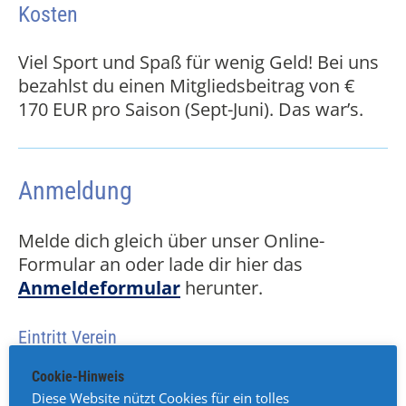
Kosten
Viel Sport und Spaß für wenig Geld! Bei uns
bezahlst du einen Mitgliedsbeitrag von €
170 EUR pro Saison (Sept-Juni). Das war’s.
Anmeldung
Melde dich gleich über unser Online-
Formular an oder lade dir hier das
Anmeldeformular
herunter.
Eintritt Verein
Cookie-Hinweis
Mit der Anmeldung zum TTC Guntramsdorf
Diese Website nützt Cookies für ein tolles