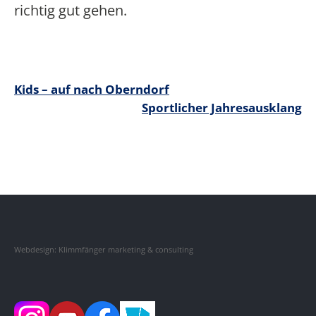
richtig gut gehen.
Beitragsnavigation
Kids – auf nach Oberndorf
Sportlicher Jahresausklang
Webdesign: Klimmfänger marketing & consulting