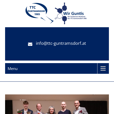
Skip
to
content
TTC Guntramsdorf
Tischtennisclub Guntramsdorf
info@ttc-guntramsdorf.at
Menu