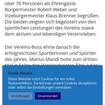
über 70 Personen als Ehrengäste
Bürgermeister Robert Weber und
Vizebürgermeister Klaus Brenner begrüßen.
Die beiden zeigten sich begeistert von den
sportlichen Leistungen des Vereins sowie
dem aktiven und lebendigen Vereinsleben.
Der Vereins-Boss ehrte danach die
erfolgreichsten Sportlerinnen und Sportler
des Jahres. Marius Mandl holte zum dritten
Mal in Folge den Vereinsmeister-Titel, Julian
Fellinger ist erstmals Nachwuchs-Meister.
Cookie-Hinweis
Wolfgang Schober als mehrmaliger
Diese Website nützt Cookies für ein tolles
österreichischer Senioren-Meister bekam
Nutzererlebnis. Sie können unsere Cookies akzeptieren
oder selbst die Einstellungen verwalten.
ebenfalls einen Gutschein sowie Blumen als
Dankeschön. Ein Dank für ihre
Einstellungen
Einverstanden
ehrenamtliche Arbeit ging auch an Karin